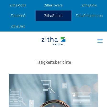
ZithaMobil
ZithaFoyers
ZithaAktiv
ZithaKiné
ZithaSenior
ZithaRésidences
ZithaUnit
Tätigkeitsberichte