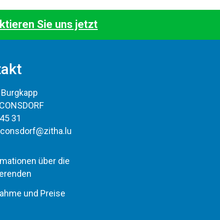
ktieren Sie uns jetzt
akt
e Burgkapp
 CONSDORF
 45 31
:
consdorf@zitha.lu
rmationen über die
ierenden
nahme und Preise