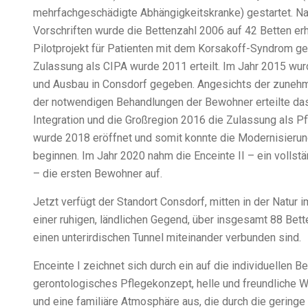
mehrfachgeschädigte Abhängigkeitskranke) gestartet. N
Vorschriften wurde die Bettenzahl 2006 auf 42 Betten er
Pilotprojekt für Patienten mit dem Korsakoff-Syndrom ges
Zulassung als CIPA wurde 2011 erteilt. Im Jahr 2015 wur
und Ausbau in Consdorf gegeben. Angesichts der zunehm
der notwendigen Behandlungen der Bewohner erteilte das 
Integration und die Großregion 2016 die Zulassung als 
wurde 2018 eröffnet und somit konnte die Modernisieru
beginnen. Im Jahr 2020 nahm die Enceinte II – ein vollst
– die ersten Bewohner auf.
Jetzt verfügt der Standort Consdorf, mitten in der Natur 
einer ruhigen, ländlichen Gegend, über insgesamt 88 Bett
einen unterirdischen Tunnel miteinander verbunden sind.
Enceinte I zeichnet sich durch ein auf die individuellen 
gerontologisches Pflegekonzept, helle und freundliche 
und eine familiäre Atmosphäre aus, die durch die geringe