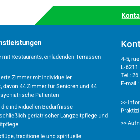
Konta
Kont
nstleistungen
mit Restaurants, einladenden Terrassen
4-5, ru
L-6211
Tel.:
26
erte Zimmer mit individueller
E-mail 
, davon 44 Zimmer für Senioren und 44
sychiatrische Patienten
>> Info
 die individuellen Bedürfnisse
Praktiz
schließlich geriatrischer Langzeitpflege und
>> Auf
itpflege
üge, traditionelle und spirituelle