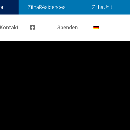
or
ZithaRésidences
ZithaUnit
Kontakt
Spenden