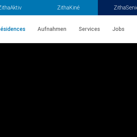
ZithaAktiv
ZithaKiné
ZithaSeni
Résidences
Aufnahmen
Services
Jobs