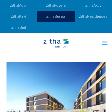
ZithaMobil
ZithaFoyers
ZithaAktiv
ZithaKiné
ZithaSenior
ZithaRésidences
ZithaUnit