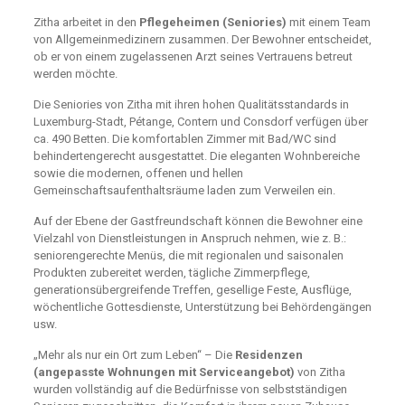
Zitha arbeitet in den
Pflegeheimen (Seniories)
mit einem Team
von Allgemeinmedizinern zusammen. Der Bewohner entscheidet,
ob er von einem zugelassenen Arzt seines Vertrauens betreut
werden möchte.
Die Seniories von Zitha mit ihren hohen Qualitätsstandards in
Luxemburg-Stadt, Pétange, Contern und Consdorf verfügen über
ca. 490 Betten. Die komfortablen Zimmer mit Bad/WC sind
behindertengerecht ausgestattet. Die eleganten Wohnbereiche
sowie die modernen, offenen und hellen
Gemeinschaftsaufenthaltsräume laden zum Verweilen ein.
Auf der Ebene der Gastfreundschaft können die Bewohner eine
Vielzahl von Dienstleistungen in Anspruch nehmen, wie z. B.:
seniorengerechte Menüs, die mit regionalen und saisonalen
Produkten zubereitet werden, tägliche Zimmerpflege,
generationsübergreifende Treffen, gesellige Feste, Ausflüge,
wöchentliche Gottesdienste, Unterstützung bei Behördengängen
usw.
„Mehr als nur ein Ort zum Leben“ – Die
Residenzen
(angepasste Wohnungen mit Serviceangebot)
von Zitha
wurden vollständig auf die Bedürfnisse von selbstständigen