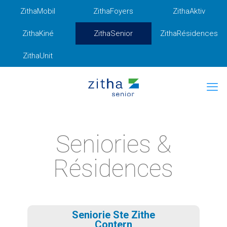
ZithaMobil
ZithaFoyers
ZithaAktiv
ZithaKiné
ZithaSenior
ZithaRésidences
ZithaUnit
Seniories &
Résidences
Seniorie Ste Zithe
Contern