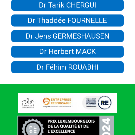
Dr Tarik CHERGUI
Dr Thaddée FOURNELLE
Dr Jens GERMESHAUSEN
Dr Herbert MACK
Dr Féhim ROUABHI