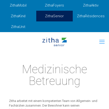
ZithaMobil
ZithaFoyers
ZithaAktiv
ZithaKiné
ZithaSenior
ZithaRésidences
ZithaUnit
Medizinische
Betreuung
Zitha arbeitet mit einem kompetenten Team von Allgemein- und
Fachärzten zusammen. Der Bewohner kann seinen