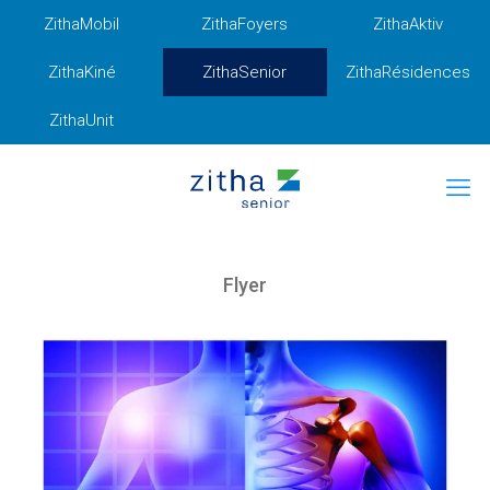
ZithaMobil
ZithaFoyers
ZithaAktiv
ZithaKiné
ZithaSenior
ZithaRésidences
ZithaUnit
Flyer