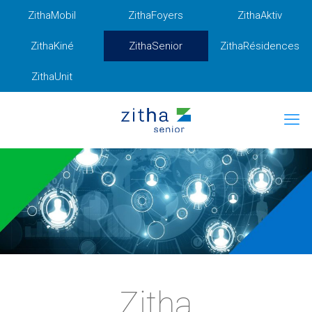
ZithaMobil
ZithaFoyers
ZithaAktiv
ZithaKiné
ZithaSenior
ZithaRésidences
ZithaUnit
Zitha