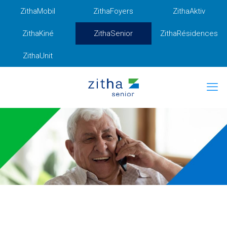
ZithaMobil
ZithaFoyers
ZithaAktiv
ZithaKiné
ZithaSenior
ZithaRésidences
ZithaUnit